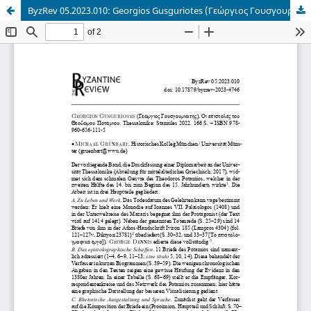
ByzRev 05.2023.010: Georgios Gusguriotes (Γεώργιος Γουσγουριώτης), Οι επιστολές του Θεοδώρου Ποτάμιου.