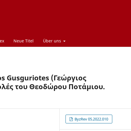
ex
Neue Titel
Über uns
os Gusguriotes (Γεώργιος
ολές του Θεοδώρου Ποτάμιου.
ByzRev 05.2022.010