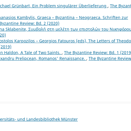
chael Grünbart, Ein Problem singulärer Überlieferung
,
The Byzan
hanasios Kambylis, Graeca – Byzantina – Neograeca. Schriften zur
Byzantine Review: Bd. 2 (2020)
nna Sklabenite, Συμβολή στη μελέτη των επιστολών του Νικηφόρο
20)
stolos Karpozilos – Georgios Fatouros (eds), The Letters of Theod
(2019)
n Haldon, A Tale of Two Saints.
,
The Byzantine Review: Bd. 1 (2019
exandru Prelipcean, Romanos' Renaissance.
,
The Byzantine Review
ersitäts- und Landesbibliothek Münster