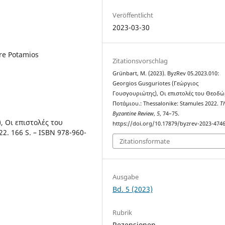
Veröffentlicht
2023-03-30
re Potamios
Zitationsvorschlag
Grünbart, M. (2023). ByzRev 05.2023.010:
Georgios Gusguriotes (Γεώργιος
Γουσγουριώτης), Οι επιστολές του Θεοδ
Ποτάμιου.: Thessalonike: Stamules 2022.
T
Byzantine Review
,
5
, 74–75.
, Οι επιστολές του
https://doi.org/10.17879/byzrev-2023-474
2. 166 S. – ISBN 978-960-
Zitationsformate
Ausgabe
Bd. 5 (2023)
Rubrik
Rezensionen