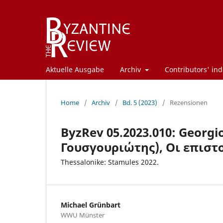
Aktuelle Ausgabe
Archiv
Contributors' ind
Home
/
Archiv
/
Bd. 5 (2023)
/
Rezensionen
ByzRev 05.2023.010: Georgi
Γουσγουριώτης), Οι επιστ
Thessalonike: Stamules 2022.
Michael Grünbart
WWU Münster