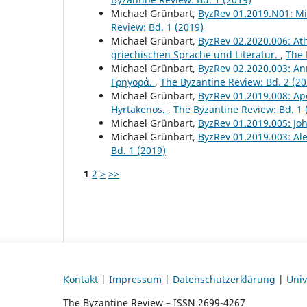
Michael Grünbart,
ByzRev 01.2019.N01: Mi
Review: Bd. 1 (2019)
Michael Grünbart,
ByzRev 02.2020.006: At
griechischen Sprache und Literatur.
,
The 
Michael Grünbart,
ByzRev 02.2020.003: A
Γρηγορά.
,
The Byzantine Review: Bd. 2 (20
Michael Grünbart,
ByzRev 01.2019.008: Apo
Hyrtakenos.
,
The Byzantine Review: Bd. 1 
Michael Grünbart,
ByzRev 01.2019.005: Joh
Michael Grünbart,
ByzRev 01.2019.003: Al
Bd. 1 (2019)
1
2
>
>>
Kontakt
|
Impressum
|
Datenschutzerklärung
|
Univ
The Byzantine Review – ISSN 2699-4267