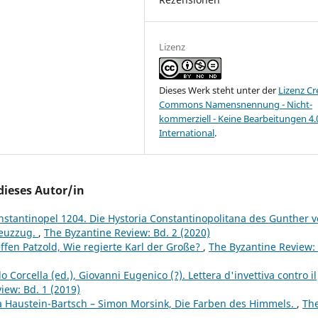
Lizenz
Dieses Werk steht unter der
Lizenz Cr
Commons Namensnennung - Nicht-
kommerziell - Keine Bearbeitungen 4.
International
.
dieses Autor/in
nstantinopel 1204. Die Hystoria Constantinopolitana des Gunther 
reuzzug.
,
The Byzantine Review: Bd. 2 (2020)
ffen Patzold, Wie regierte Karl der Große?
,
The Byzantine Review:
 Corcella (ed.), Giovanni Eugenico (?). Lettera d'invettiva contro il
iew: Bd. 1 (2019)
a Haustein-Bartsch – Simon Morsink, Die Farben des Himmels.
,
Th