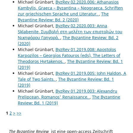
Michael Grünbart,
ByzRev 02.2020.006: Athanasios
Kambylis, Graeca – Byzantina – Neograeca. Schriften
zur griechischen Sprache und Literatur.
,
The
Byzantine Review: Bd. 2 (2020)
Michael Grünbart,
ByzRev 02.2020.003: Anna
Sklabenite, Συμβολή στη μελέτη των επιστολών του
Νικηφόρου Γρηγορά.
,
The Byzantine Review: Bd. 2
(2020)
Michael Grünbart,
ByzRev 01.2019.008: Apostolos
Karpozilos – Georgios Fatouros (eds), The Letters of
Theodoros Hyrtakenos.
,
The Byzantine Review: Bd. 1
(2019)
Michael Grünbart,
ByzRev 01.2019.005: John Haldon, A
Tale of Two Saints.
,
The Byzantine Review: Bd. 1
(2019)
Michael Grünbart,
ByzRev 01.2019.003: Alexandru
Prelipcean, Romanos' Renaissance.
,
The Byzantine
Review: Bd. 1 (2019)
1
2
>
>>
The Byzantine Review
ist eine open-access Zeitschrift