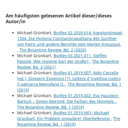
Am häufigsten gelesenen Artikel dieser/dieses
Autor/in
Michael Grünbart,
ByzRev 02.2020.014: Konstantinopel
1204. Die Hystoria Constantinopolitana des Gunther
von Pairis und andere Berichte vom Vierten Kreuzzug.
,
The Byzantine Review: Bd. 2 (2020)
Michael Grünbart,
ByzRev 03.2021.011: Steffen
Patzold, Wie regierte Karl der Große?
,
The Byzantine
Review: Bd. 3 (2021)
Michael Grünbart,
ByzRev 01.2019.007: Aldo Corcella
(ed.), Giovanni Eugenico (?). Lettera d'invettiva contro
il patriarca Metrofane II.
,
The Byzantine Review: Bd. 1
(2019)
Michael Grünbart,
ByzRev 01.2019.002: Eva Haustein-
Bartsch – Simon Morsink, Die Farben des Himmels.
,
The Byzantine Review: Bd. 1 (2019)
Michael Grünbart,
ByzRev 01.2019.N01: Michael
Grünbart, Ein Problem singulärer Überlieferung
,
The
Byzantine Review: Bd. 1 (2019)