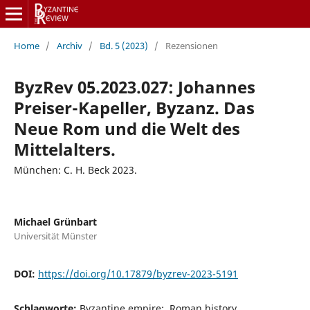
Home
/
Archiv
/
Bd. 5 (2023)
/
Rezensionen
ByzRev 05.2023.027: Johannes
Preiser-Kapeller, Byzanz. Das
Neue Rom und die Welt des
Mittelalters.
München: C. H. Beck 2023.
Michael Grünbart
Universität Münster
DOI:
https://doi.org/10.17879/byzrev-2023-5191
Schlagworte:
Byzantine empire;, Roman history