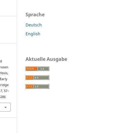
Sprache
Deutsch
English
Aktuelle Ausgabe
id
anssen
fexis,
Early
bridge
,
7
, 57–
6286