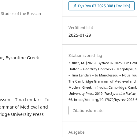
ByzRev 07.2025.008 (English)
c Studies of the Russian
Veröffentlicht
2025-01-29
Zitationsvorschlag
ar, Byzantine Greek
Kisilier, M. (2025). ByzRev 07.2025.008: Dav
Holton – Geoffrey Horrocks – Marjolijne J
– Tina Lendari – Io Manolessou – Notis Tou
The Cambridge Grammar of Medieval and 
Modern Greek in 4 vols.: Cambridge: Cam
University Press 2019.
The Byzantine Review
nssen – Tina Lendari – Io
66. https://doi.org/10.17879/byzrev-2025-
rammar of Medieval and
Zitationsformate
idge University Press
Ausgabe