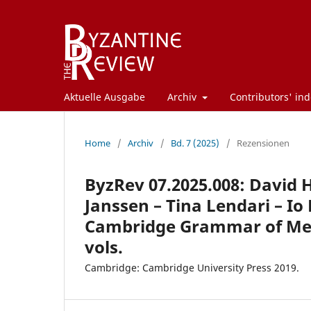
Aktuelle Ausgabe
Archiv
Contributors' ind
Home
/
Archiv
/
Bd. 7 (2025)
/
Rezensionen
ByzRev 07.2025.008: David H
Janssen – Tina Lendari – Io
Cambridge Grammar of Medi
vols.
Cambridge: Cambridge University Press 2019.