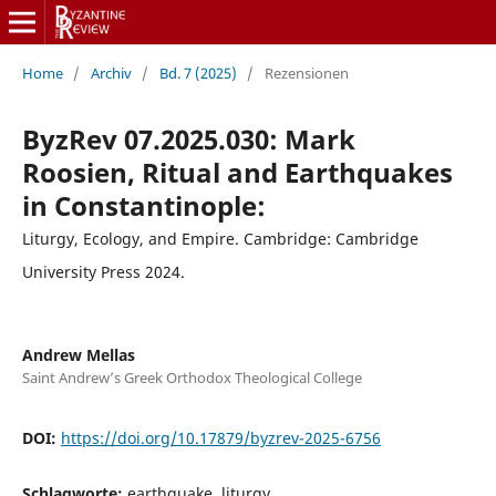
Home
/
Archiv
/
Bd. 7 (2025)
/
Rezensionen
ByzRev 07.2025.030: Mark
Roosien, Ritual and Earthquakes
in Constantinople:
Liturgy, Ecology, and Empire. Cambridge: Cambridge
University Press 2024.
Andrew Mellas
Sаint Andrew’s Greek Orthodox Theological College
DOI:
https://doi.org/10.17879/byzrev-2025-6756
Schlagworte:
earthquake, liturgy