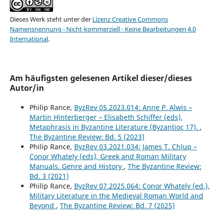
Dieses Werk steht unter der
Lizenz Creative Commons
Namensnennung - Nicht-kommerziell - Keine Bearbeitungen 4.0
International
.
Am häufigsten gelesenen Artikel dieser/dieses
Autor/in
Philip Rance,
ByzRev 05.2023.014: Anne P. Alwis –
Martin Hinterberger – Elisabeth Schiffer (eds),
Metaphrasis in Byzantine Literature (Byzantioς 17).
,
The Byzantine Review: Bd. 5 (2023)
Philip Rance,
ByzRev 03.2021.034: James T. Chlup –
Conor Whately (eds), Greek and Roman Military
Manuals. Genre and History
,
The Byzantine Review:
Bd. 3 (2021)
Philip Rance,
ByzRev 07.2025.064: Conor Whately (ed.),
Military Literature in the Medieval Roman World and
Beyond
,
The Byzantine Review: Bd. 7 (2025)