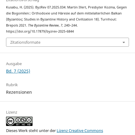
Kusabu, H. (2025). ByzRev 07.2025.034: Martin Illert, Presbyter Kozma, Gegen
die Bogomilen:: Orthodoxie und Häresie auf dem mittelalterlichen Balkan
(Βyzantioς: Studies in Byzantine History and Civilization 18). Turnhout:
Brepols 2021.
The Byzantine Review
,
7
, 240–244.
https://doi.org/10.17879/byzrev-2025-6844
Zitationsformate
Ausgabe
Bd. 7 (2025)
Rubrik
Rezensionen
Lizenz
Dieses Werk steht unter der
Lizenz Creative Commons