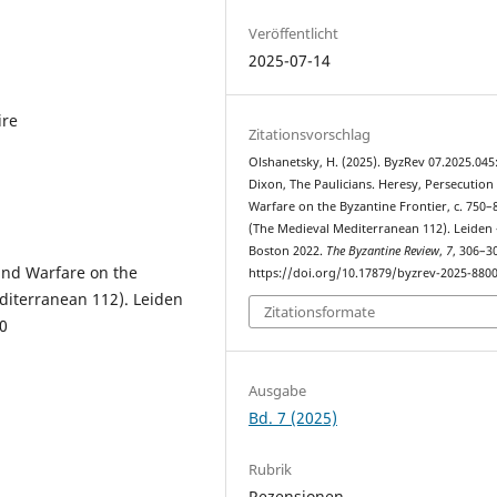
Veröffentlicht
2025-07-14
ire
Zitationsvorschlag
Olshanetsky, H. (2025). ByzRev 07.2025.045:
Dixon, The Paulicians. Heresy, Persecution
Warfare on the Byzantine Frontier, c. 750–
(The Medieval Mediterranean 112). Leiden 
Boston 2022.
The Byzantine Review
,
7
, 306–3
 and Warfare on the
https://doi.org/10.17879/byzrev-2025-880
diterranean 112). Leiden
Zitationsformate
-0
Ausgabe
Bd. 7 (2025)
Rubrik
Rezensionen