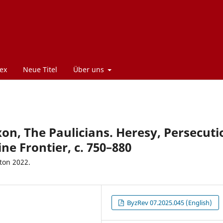
ex
Neue Titel
Über uns
xon, The Paulicians. Heresy, Persecuti
e Frontier, c. 750–880
ton 2022.
ByzRev 07.2025.045 (English)