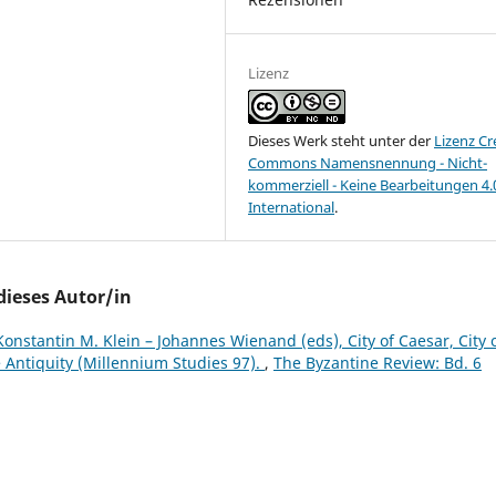
Lizenz
Dieses Werk steht unter der
Lizenz Cr
Commons Namensnennung - Nicht-
kommerziell - Keine Bearbeitungen 4.
International
.
dieses Autor/in
onstantin M. Klein – Johannes Wienand (eds), City of Caesar, City 
 Antiquity (Millennium Studies 97).
,
The Byzantine Review: Bd. 6