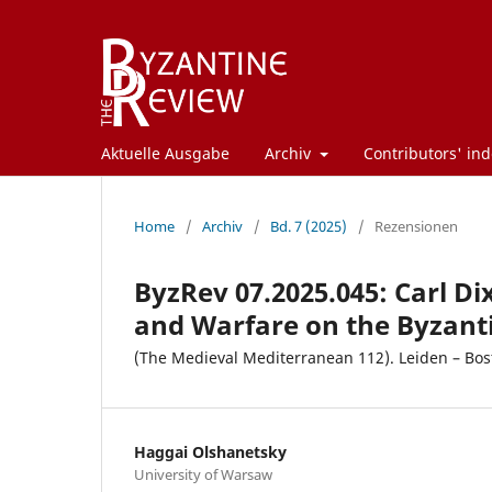
Aktuelle Ausgabe
Archiv
Contributors' ind
Home
/
Archiv
/
Bd. 7 (2025)
/
Rezensionen
ByzRev 07.2025.045: Carl Di
and Warfare on the Byzantin
(The Medieval Mediterranean 112). Leiden – Bos
Haggai Olshanetsky
University of Warsaw