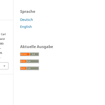
Sprache
Deutsch
English
 Carl
 and
880:
Aktuelle Ausgabe
–
09.
0