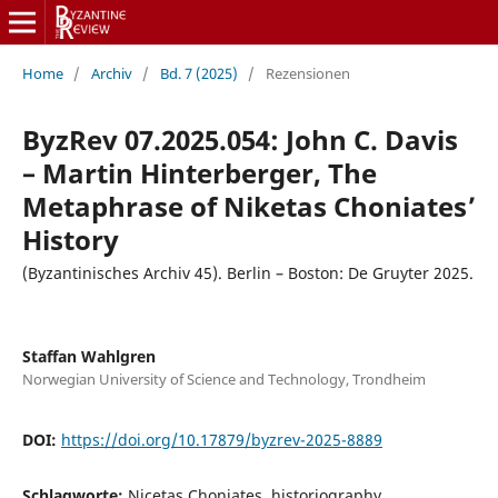
Home
/
Archiv
/
Bd. 7 (2025)
/
Rezensionen
ByzRev 07.2025.054: John C. Davis
– Martin Hinterberger, The
Metaphrase of Niketas Choniates’
History
(Byzantinisches Archiv 45). Berlin – Boston: De Gruyter 2025.
Staffan Wahlgren
Norwegian University of Science and Technology, Trondheim
DOI:
https://doi.org/10.17879/byzrev-2025-8889
Schlagworte:
Nicetas Choniates, historiography,