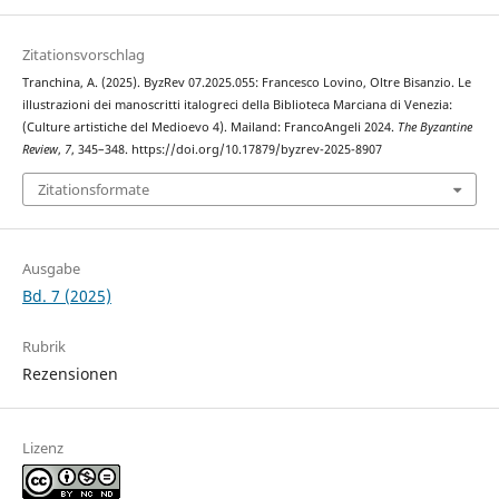
Zitationsvorschlag
Tranchina, A. (2025). ByzRev 07.2025.055: Francesco Lovino, Oltre Bisanzio. Le
illustrazioni dei manoscritti italogreci della Biblioteca Marciana di Venezia:
(Culture artistiche del Medioevo 4). Mailand: FrancoAngeli 2024.
The Byzantine
Review
,
7
, 345–348. https://doi.org/10.17879/byzrev-2025-8907
Zitationsformate
Ausgabe
Bd. 7 (2025)
Rubrik
Rezensionen
Lizenz