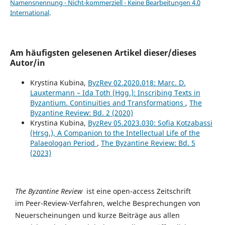
Namensnennung - Nicht-kommerziell - Keine Bearbeitungen 4.0
International
.
Am häufigsten gelesenen Artikel dieser/dieses
Autor/in
Krystina Kubina,
ByzRev 02.2020.018: Marc. D.
Lauxtermann – Ida Toth (Hgg.): Inscribing Texts in
Byzantium. Continuities and Transformations
,
The
Byzantine Review: Bd. 2 (2020)
Krystina Kubina,
ByzRev 05.2023.030: Sofia Kotzabassi
(Hrsg.), A Companion to the Intellectual Life of the
Palaeologan Period
,
The Byzantine Review: Bd. 5
(2023)
The Byzantine Review
ist eine open-access Zeitschrift
im Peer-Review-Verfahren, welche Besprechungen von
Neuerscheinungen und kurze Beiträge aus allen