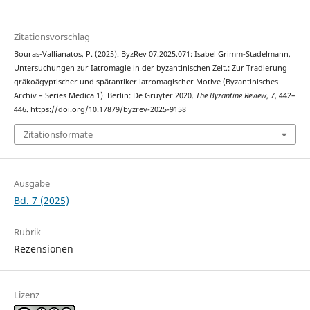
Zitationsvorschlag
Bouras-Vallianatos, P. (2025). ByzRev 07.2025.071: Isabel Grimm-Stadelmann,
Untersuchungen zur Iatromagie in der byzantinischen Zeit.: Zur Tradierung
gräkoägyptischer und spätantiker iatromagischer Motive (Byzantinisches
Archiv – Series Medica 1). Berlin: De Gruyter 2020.
The Byzantine Review
,
7
, 442–
446. https://doi.org/10.17879/byzrev-2025-9158
Zitationsformate
Ausgabe
Bd. 7 (2025)
Rubrik
Rezensionen
Lizenz