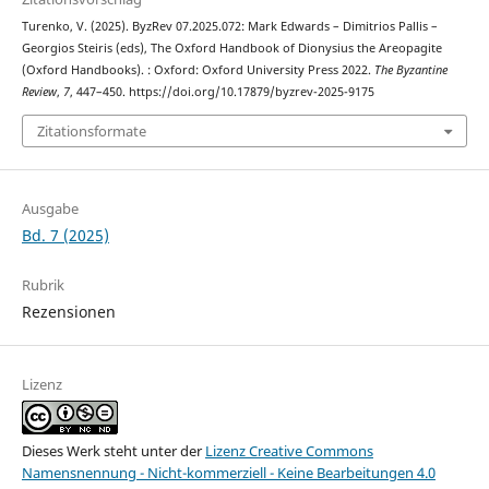
Turenko, V. (2025). ByzRev 07.2025.072: Mark Edwards – Dimitrios Pallis –
Georgios Steiris (eds), The Oxford Handbook of Dionysius the Areopagite
(Oxford Handbooks). : Oxford: Oxford University Press 2022.
The Byzantine
Review
,
7
, 447–450. https://doi.org/10.17879/byzrev-2025-9175
Zitationsformate
Ausgabe
Bd. 7 (2025)
Rubrik
Rezensionen
Lizenz
Dieses Werk steht unter der
Lizenz Creative Commons
Namensnennung - Nicht-kommerziell - Keine Bearbeitungen 4.0