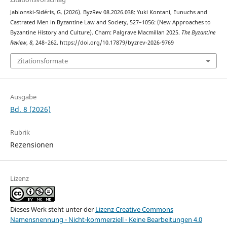
Jablonski-Sidéris, G. (2026). ByzRev 08.2026.038: Yuki Kontani, Eunuchs and
Castrated Men in Byzantine Law and Society, 527–1056: (New Approaches to
Byzantine History and Culture). Cham: Palgrave Macmillan 2025.
The Byzantine
Review
,
8
, 248–262. https://doi.org/10.17879/byzrev-2026-9769
Zitationsformate
Ausgabe
Bd. 8 (2026)
Rubrik
Rezensionen
Lizenz
Dieses Werk steht unter der
Lizenz Creative Commons
Namensnennung - Nicht-kommerziell - Keine Bearbeitungen 4.0