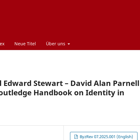
ex
Neue Titel
Über uns
l Edward Stewart – David Alan Parnell
outledge Handbook on Identity in
ByzRev 07.2025.001 (English)