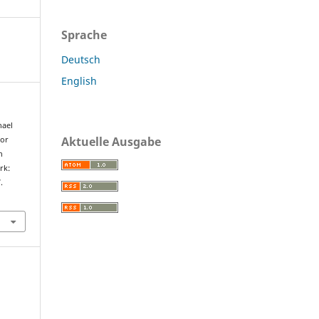
Sprache
Deutsch
English
hael
Aktuelle Ausgabe
nor
n
rk:
.
1