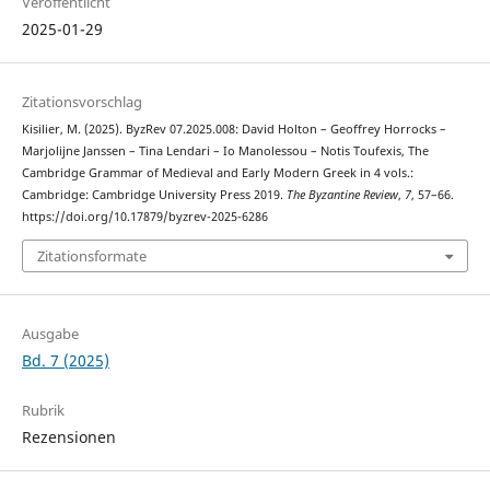
Veröffentlicht
2025-01-29
Zitationsvorschlag
Kisilier, M. (2025). ByzRev 07.2025.008: David Holton – Geoffrey Horrocks –
Marjolijne Janssen – Tina Lendari – Io Manolessou – Notis Toufexis, The
Cambridge Grammar of Medieval and Early Modern Greek in 4 vols.:
Cambridge: Cambridge University Press 2019.
The Byzantine Review
,
7
, 57–66.
https://doi.org/10.17879/byzrev-2025-6286
Zitationsformate
Ausgabe
Bd. 7 (2025)
Rubrik
Rezensionen