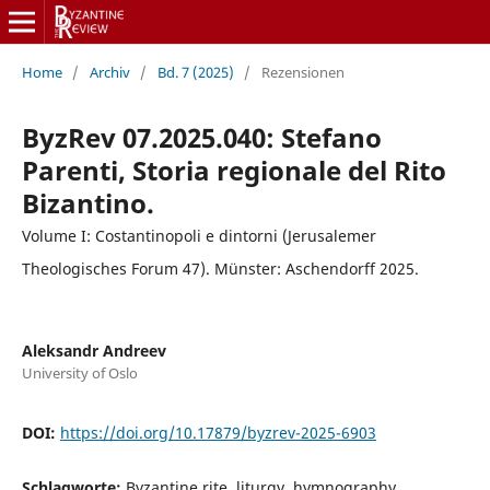
Home
/
Archiv
/
Bd. 7 (2025)
/
Rezensionen
ByzRev 07.2025.040: Stefano
Parenti, Storia regionale del Rito
Bizantino.
Volume I: Co­stantinopoli e dintorni (Jerusalemer
Theologisches Forum 47). Münster: Aschendorff 2025.
Aleksandr Andreev
University of Oslo
DOI:
https://doi.org/10.17879/byzrev-2025-6903
Schlagworte:
Byzantine rite, liturgy, hymnography