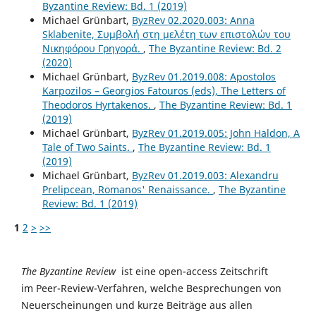
Byzantine Review: Bd. 1 (2019)
Michael Grünbart,
ByzRev 02.2020.003: Anna
Sklabenite, Συμβολή στη μελέτη των επιστολών του
Νικηφόρου Γρηγορά.
,
The Byzantine Review: Bd. 2
(2020)
Michael Grünbart,
ByzRev 01.2019.008: Apostolos
Karpozilos – Georgios Fatouros (eds), The Letters of
Theodoros Hyrtakenos.
,
The Byzantine Review: Bd. 1
(2019)
Michael Grünbart,
ByzRev 01.2019.005: John Haldon, A
Tale of Two Saints.
,
The Byzantine Review: Bd. 1
(2019)
Michael Grünbart,
ByzRev 01.2019.003: Alexandru
Prelipcean, Romanos' Renaissance.
,
The Byzantine
Review: Bd. 1 (2019)
1
2
>
>>
The Byzantine Review
ist eine open-access Zeitschrift
im Peer-Review-Verfahren, welche Besprechungen von
Neuerscheinungen und kurze Beiträge aus allen