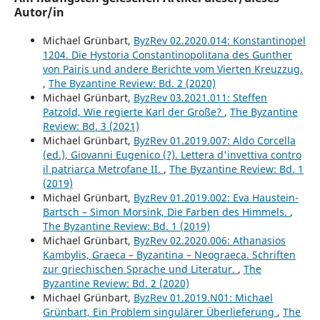
Autor/in
Michael Grünbart,
ByzRev 02.2020.014: Konstantinopel
1204. Die Hystoria Constantinopolitana des Gunther
von Pairis und andere Berichte vom Vierten Kreuzzug.
,
The Byzantine Review: Bd. 2 (2020)
Michael Grünbart,
ByzRev 03.2021.011: Steffen
Patzold, Wie regierte Karl der Große?
,
The Byzantine
Review: Bd. 3 (2021)
Michael Grünbart,
ByzRev 01.2019.007: Aldo Corcella
(ed.), Giovanni Eugenico (?). Lettera d'invettiva contro
il patriarca Metrofane II.
,
The Byzantine Review: Bd. 1
(2019)
Michael Grünbart,
ByzRev 01.2019.002: Eva Haustein-
Bartsch – Simon Morsink, Die Farben des Himmels.
,
The Byzantine Review: Bd. 1 (2019)
Michael Grünbart,
ByzRev 02.2020.006: Athanasios
Kambylis, Graeca – Byzantina – Neograeca. Schriften
zur griechischen Sprache und Literatur.
,
The
Byzantine Review: Bd. 2 (2020)
Michael Grünbart,
ByzRev 01.2019.N01: Michael
Grünbart, Ein Problem singulärer Überlieferung
,
The