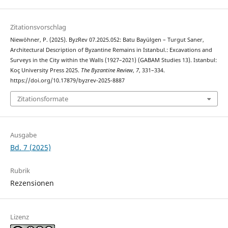
Zitationsvorschlag
Niewöhner, P. (2025). ByzRev 07.2025.052: Batu Bayülgen – Turgut Saner,
Architectural Description of Byzantine Remains in Istanbul.: Excavations and
Surveys in the City within the Walls (1927–2021) (GABAM Studies 13). Istanbul:
Koç University Press 2025.
The Byzantine Review
,
7
, 331–334.
https://doi.org/10.17879/byzrev-2025-8887
Zitationsformate
Ausgabe
Bd. 7 (2025)
Rubrik
Rezensionen
Lizenz