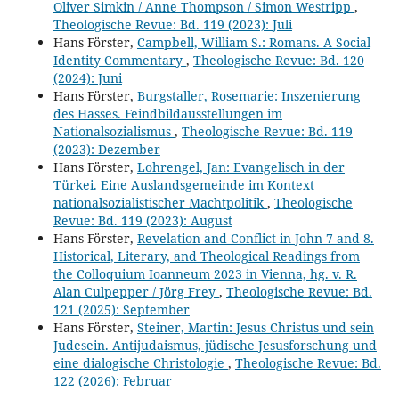
Oliver Simkin / Anne Thompson / Simon Westripp
,
Theologische Revue: Bd. 119 (2023): Juli
Hans Förster,
Campbell, William S.: Romans. A Social
Identity Commentary
,
Theologische Revue: Bd. 120
(2024): Juni
Hans Förster,
Burgstaller, Rosemarie: Inszenierung
des Hasses. Feindbildausstellungen im
Nationalsozialismus
,
Theologische Revue: Bd. 119
(2023): Dezember
Hans Förster,
Lohrengel, Jan: Evangelisch in der
Türkei. Eine Auslandsgemeinde im Kontext
nationalsozialistischer Machtpolitik
,
Theologische
Revue: Bd. 119 (2023): August
Hans Förster,
Revelation and Conflict in John 7 and 8.
Historical, Literary, and Theological Readings from
the Colloquium Ioanneum 2023 in Vienna, hg. v. R.
Alan Culpepper / Jörg Frey
,
Theologische Revue: Bd.
121 (2025): September
Hans Förster,
Steiner, Martin: Jesus Christus und sein
Judesein. Antijudaismus, jüdische Jesusforschung und
eine dialogische Christologie
,
Theologische Revue: Bd.
122 (2026): Februar