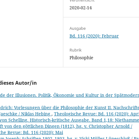
2020-02-14
Ausgabe
Bd. 116 (2020): Februar
Rubrik
Philosophie
dieses Autor/in
de der Illusionen. Politik, Ökonomie und Kultur in der Spätmode
drich: Vorlesungen über die Philosophie der Kunst II. Nachschrift
 Jaeschke / Niklas Hebing
,
Theologische Revue: Bd. 116 (2020): Apri
von Schelling. Historisch-kritische Ausgabe. Band 1,18: Niethamme
t von den göttlichen Dingen (1812), hg. v. Christopher Arnold /
che Revue: Bd. 116 (2020): Mai
lm Joseph: Schriften 1802–1803, hg. v. Vicki Müller-Lüneschloß / Pa