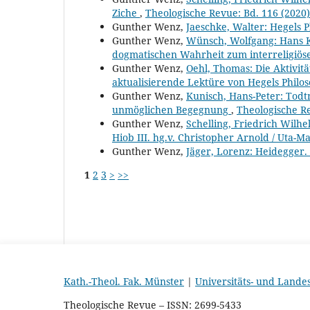
Ziche
,
Theologische Revue: Bd. 116 (2020):
Gunther Wenz,
Jaeschke, Walter: Hegels 
Gunther Wenz,
Wünsch, Wolfgang: Hans K
dogmatischen Wahrheit zum interreligiö
Gunther Wenz,
Oehl, Thomas: Die Aktivit
aktualisierende Lektüre von Hegels Philos
Gunther Wenz,
Kunisch, Hans-Peter: Todt
unmöglichen Begegnung
,
Theologische R
Gunther Wenz,
Schelling, Friedrich Wilh
Hiob III. hg.v. Christopher Arnold / Uta-
Gunther Wenz,
Jäger, Lorenz: Heidegger
1
2
3
>
>>
Kath.-Theol. Fak. Münster
|
Universitäts- und Lande
Theologische Revue – ISSN: 2699-5433