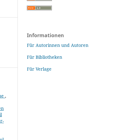
Informationen
Für Autorinnen und Autoren
Für Bibliotheken
Für Verlage
rne
,
en
l
r-
ul