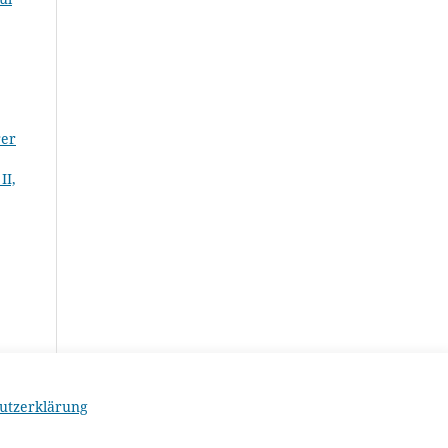
rer
II,
utzerklärung