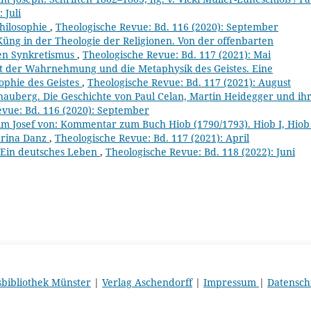
 Juli
Philosophie
,
Theologische Revue: Bd. 116 (2020): September
üng in der Theologie der Religionen. Von der offenbarten
sen Synkretismus
,
Theologische Revue: Bd. 117 (2021): Mai
ät der Wahrnehmung und die Metaphysik des Geistes. Eine
ophie des Geistes
,
Theologische Revue: Bd. 117 (2021): August
nauberg. Die Geschichte von Paul Celan, Martin Heidegger und ih
evue: Bd. 116 (2020): September
elm Josef von: Kommentar zum Buch Hiob (1790/1793). Hiob I, Hiob 
Marina Danz
,
Theologische Revue: Bd. 117 (2021): April
. Ein deutsches Leben
,
Theologische Revue: Bd. 118 (2022): Juni
sbibliothek Münster
|
Verlag Aschendorff
|
Impressum
|
Datensch