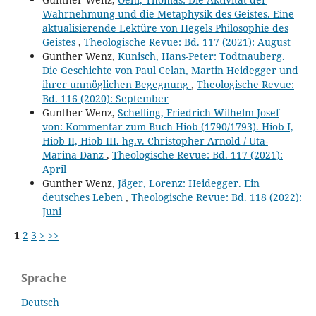
Wahrnehmung und die Metaphysik des Geistes. Eine
aktualisierende Lektüre von Hegels Philosophie des
Geistes
,
Theologische Revue: Bd. 117 (2021): August
Gunther Wenz,
Kunisch, Hans-Peter: Todtnauberg.
Die Geschichte von Paul Celan, Martin Heidegger und
ihrer unmöglichen Begegnung
,
Theologische Revue:
Bd. 116 (2020): September
Gunther Wenz,
Schelling, Friedrich Wilhelm Josef
von: Kommentar zum Buch Hiob (1790/1793). Hiob I,
Hiob II, Hiob III. hg.v. Christopher Arnold / Uta-
Marina Danz
,
Theologische Revue: Bd. 117 (2021):
April
Gunther Wenz,
Jäger, Lorenz: Heidegger. Ein
deutsches Leben
,
Theologische Revue: Bd. 118 (2022):
Juni
1
2
3
>
>>
Sprache
Deutsch