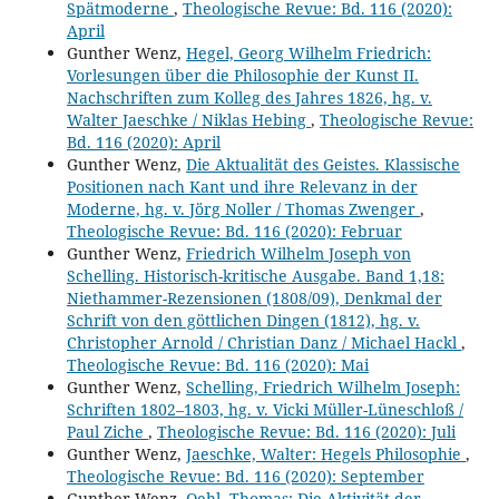
Spätmoderne
,
Theologische Revue: Bd. 116 (2020):
April
Gunther Wenz,
Hegel, Georg Wilhelm Friedrich:
Vorlesungen über die Philosophie der Kunst II.
Nachschriften zum Kolleg des Jahres 1826, hg. v.
Walter Jaeschke / Niklas Hebing
,
Theologische Revue:
Bd. 116 (2020): April
Gunther Wenz,
Die Aktualität des Geistes. Klassische
Positionen nach Kant und ihre Relevanz in der
Moderne, hg. v. Jörg Noller / Thomas Zwenger
,
Theologische Revue: Bd. 116 (2020): Februar
Gunther Wenz,
Friedrich Wilhelm Joseph von
Schelling. Historisch-kritische Ausgabe. Band 1,18:
Niethammer-Rezensionen (1808/09), Denkmal der
Schrift von den göttlichen Dingen (1812), hg. v.
Christopher Arnold / Christian Danz / Michael Hackl
,
Theologische Revue: Bd. 116 (2020): Mai
Gunther Wenz,
Schelling, Friedrich Wilhelm Joseph:
Schriften 1802–1803, hg. v. Vicki Müller-Lüneschloß /
Paul Ziche
,
Theologische Revue: Bd. 116 (2020): Juli
Gunther Wenz,
Jaeschke, Walter: Hegels Philosophie
,
Theologische Revue: Bd. 116 (2020): September
Gunther Wenz,
Oehl, Thomas: Die Aktivität der