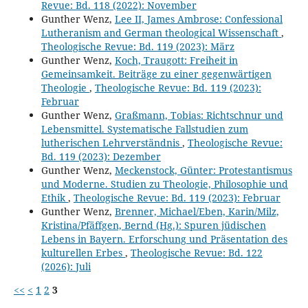
Revue: Bd. 118 (2022): November
Gunther Wenz,
Lee II, James Ambrose: Confessional
Lutheranism and German theological Wissenschaft
,
Theologische Revue: Bd. 119 (2023): März
Gunther Wenz,
Koch, Traugott: Freiheit in
Gemeinsamkeit. Beiträge zu einer gegenwärtigen
Theologie
,
Theologische Revue: Bd. 119 (2023):
Februar
Gunther Wenz,
Graßmann, Tobias: Richtschnur und
Lebensmittel. Systematische Fallstudien zum
lutherischen Lehrverständnis
,
Theologische Revue:
Bd. 119 (2023): Dezember
Gunther Wenz,
Meckenstock, Günter: Protestantismus
und Moderne. Studien zu Theologie, Philosophie und
Ethik
,
Theologische Revue: Bd. 119 (2023): Februar
Gunther Wenz,
Brenner, Michael/Eben, Karin/Milz,
Kristina/Pfäffgen, Bernd (Hg.): Spuren jüdischen
Lebens in Bayern. Erforschung und Präsentation des
kulturellen Erbes
,
Theologische Revue: Bd. 122
(2026): Juli
<<
<
1
2
3