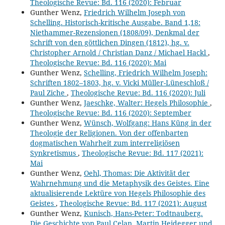
Theologische Revue: Bd. 116 (2020): Februar
Gunther Wenz,
Friedrich Wilhelm Joseph von
Schelling. Historisch-kritische Ausgabe. Band 1,18:
Niethammer-Rezensionen (1808/09), Denkmal der
Schrift von den göttlichen Dingen (1812), hg. v.
Christopher Arnold / Christian Danz / Michael Hackl
,
Theologische Revue: Bd. 116 (2020): Mai
Gunther Wenz,
Schelling, Friedrich Wilhelm Joseph:
Schriften 1802–1803, hg. v. Vicki Müller-Lüneschloß /
Paul Ziche
,
Theologische Revue: Bd. 116 (2020): Juli
Gunther Wenz,
Jaeschke, Walter: Hegels Philosophie
,
Theologische Revue: Bd. 116 (2020): September
Gunther Wenz,
Wünsch, Wolfgang: Hans Küng in der
Theologie der Religionen. Von der offenbarten
dogmatischen Wahrheit zum interreligiösen
Synkretismus
,
Theologische Revue: Bd. 117 (2021):
Mai
Gunther Wenz,
Oehl, Thomas: Die Aktivität der
Wahrnehmung und die Metaphysik des Geistes. Eine
aktualisierende Lektüre von Hegels Philosophie des
Geistes
,
Theologische Revue: Bd. 117 (2021): August
Gunther Wenz,
Kunisch, Hans-Peter: Todtnauberg.
Die Geschichte von Paul Celan, Martin Heidegger und