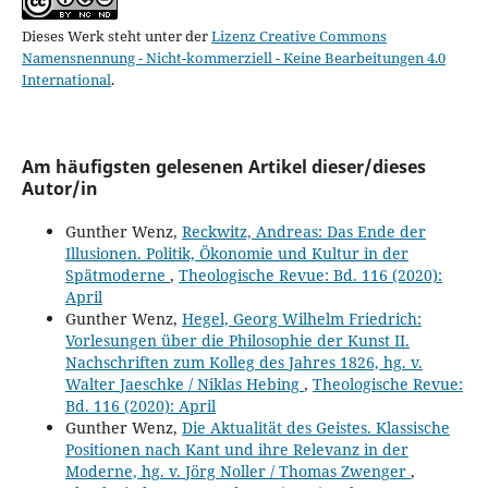
Dieses Werk steht unter der
Lizenz Creative Commons
Namensnennung - Nicht-kommerziell - Keine Bearbeitungen 4.0
International
.
Am häufigsten gelesenen Artikel dieser/dieses
Autor/in
Gunther Wenz,
Reckwitz, Andreas: Das Ende der
Illusionen. Politik, Ökonomie und Kultur in der
Spätmoderne
,
Theologische Revue: Bd. 116 (2020):
April
Gunther Wenz,
Hegel, Georg Wilhelm Friedrich:
Vorlesungen über die Philosophie der Kunst II.
Nachschriften zum Kolleg des Jahres 1826, hg. v.
Walter Jaeschke / Niklas Hebing
,
Theologische Revue:
Bd. 116 (2020): April
Gunther Wenz,
Die Aktualität des Geistes. Klassische
Positionen nach Kant und ihre Relevanz in der
Moderne, hg. v. Jörg Noller / Thomas Zwenger
,