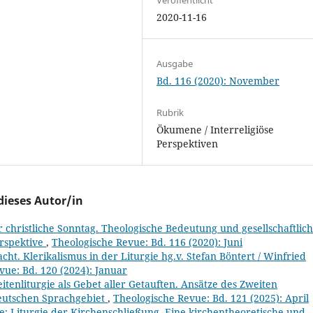
2020-11-16
Ausgabe
Bd. 116 (2020): November
Rubrik
Ökumene / Interreligiöse
Perspektiven
dieses Autor/in
 christliche Sonntag. Theologische Bedeutung und gesellschaftlic
erspektive
,
Theologische Revue: Bd. 116 (2020): Juni
ht. Klerikalismus in der Liturgie hg.v. Stefan Böntert / Winfried
vue: Bd. 120 (2024): Januar
eitenliturgie als Gebet aller Getauften. Ansätze des Zweiten
deutschen Sprachgebiet
,
Theologische Revue: Bd. 121 (2025): April
: Liturgie der Kirchenschließung. Eine kirchentheoretische und