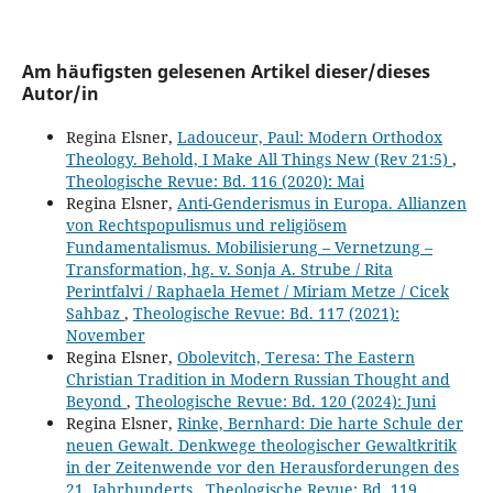
Am häufigsten gelesenen Artikel dieser/dieses
Autor/in
Regina Elsner,
Ladouceur, Paul: Modern Orthodox
Theology. Behold, I Make All Things New (Rev 21:5)
,
Theologische Revue: Bd. 116 (2020): Mai
Regina Elsner,
Anti-Genderismus in Europa. Allianzen
von Rechtspopulismus und religiösem
Fundamentalismus. Mobilisierung – Vernetzung –
Transformation, hg. v. Sonja A. Strube / Rita
Perintfalvi / Raphaela Hemet / Miriam Metze / Cicek
Sahbaz
,
Theologische Revue: Bd. 117 (2021):
November
Regina Elsner,
Obolevitch, Teresa: The Eastern
Christian Tradition in Modern Russian Thought and
Beyond
,
Theologische Revue: Bd. 120 (2024): Juni
Regina Elsner,
Rinke, Bernhard: Die harte Schule der
neuen Gewalt. Denkwege theologischer Gewaltkritik
in der Zeitenwende vor den Herausforderungen des
21. Jahrhunderts
,
Theologische Revue: Bd. 119