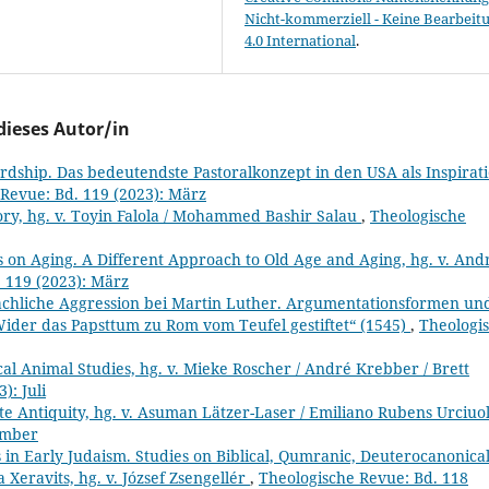
Nicht-kommerziell - Keine Bearbeit
4.0 International
.
dieses Autor/in
rdship. Das bedeutendste Pastoralkonzept in den USA als Inspirat
Revue: Bd. 119 (2023): März
tory, hg. v. Toyin Falola / Mohammed Bashir Salau
,
Theologische
s on Aging. A Different Approach to Old Age and Aging, hg. v. And
 119 (2023): März
chliche Aggression bei Martin Luther. Argumentationsformen und
„Wider das Papsttum zu Rom vom Teufel gestiftet“ (1545)
,
Theologi
al Animal Studies, hg. v. Mieke Roscher / André Krebber / Brett
): Juli
te Antiquity, hg. v. Asuman Lätzer-Laser / Emiliano Rubens Urciuo
ember
in Early Judaism. Studies on Biblical, Qumranic, Deuterocanonica
Xeravits, hg. v. József Zsengellér
,
Theologische Revue: Bd. 118