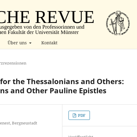
Über uns
Kontakt
rzrezensionen
 for the Thessalonians and Others:
ns and Other Pauline Epistles
PDF
denest, Bergneustadt
Veröffentlicht