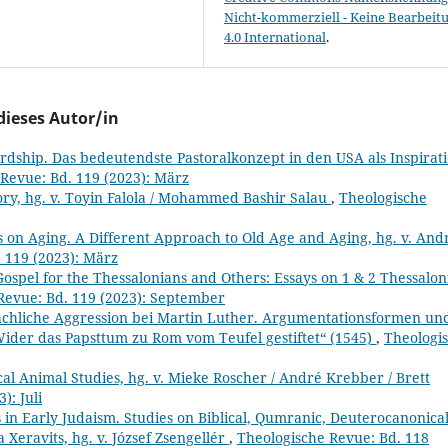
Nicht-kommerziell - Keine Bearbeit
4.0 International
.
dieses Autor/in
rdship. Das bedeutendste Pastoralkonzept in den USA als Inspirat
Revue: Bd. 119 (2023): März
tory, hg. v. Toyin Falola / Mohammed Bashir Salau
,
Theologische
s on Aging. A Different Approach to Old Age and Aging, hg. v. And
 119 (2023): März
Gospel for the Thessalonians and Others: Essays on 1 & 2 Thessalon
Revue: Bd. 119 (2023): September
chliche Aggression bei Martin Luther. Argumentationsformen und
„Wider das Papsttum zu Rom vom Teufel gestiftet“ (1545)
,
Theologi
al Animal Studies, hg. v. Mieke Roscher / André Krebber / Brett
): Juli
in Early Judaism. Studies on Biblical, Qumranic, Deuterocanonica
Xeravits, hg. v. József Zsengellér
,
Theologische Revue: Bd. 118