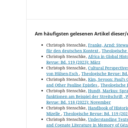
Am häufigsten gelesenen Artikel dieser/
Christoph Stenschke,
Franke, Arnd: Stewa
für den deutschen Kontext
,
Theologische 
Christoph Stenschke,
Africa in Global His
Revue: Bd. 119 (2023): März
Christoph Stenschke,
Cultural Perspective
von Hülsen-Esch
,
Theologische Revue: Bd.
Christoph Stenschke,
Kim, Seyoon: Paul’s 
and Other Pauline Epistles
,
Theologische 
Christoph Stenschke,
Hundt, Markus: Spra
funktionen am Beispiel der Streitschrift 
Revue: Bd. 118 (2022): November
Christoph Stenschke,
Handbook of Historic
Mizelle
,
Theologische Revue: Bd. 119 (2023
Christoph Stenschke,
Understanding Texts 
and Cognate Literature in Memory of Géza 