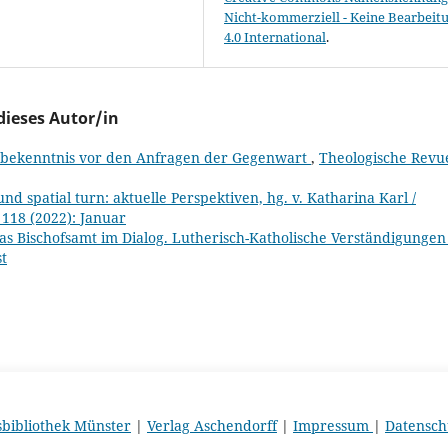
Nicht-kommerziell - Keine Bearbeit
4.0 International
.
dieses Autor/in
nsbekenntnis vor den Anfragen der Gegenwart
,
Theologische Revu
d spatial turn: aktuelle Perspektiven, hg. v. Katharina Karl /
 118 (2022): Januar
 Das Bischofsamt im Dialog. Lutherisch-Katholische Verständigunge
st
sbibliothek Münster
|
Verlag Aschendorff
|
Impressum
|
Datensch