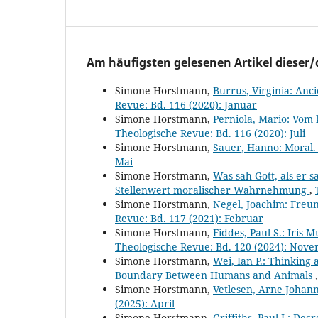
Am häufigsten gelesenen Artikel dieser/
Simone Horstmann,
Burrus, Virginia: Anci
Revue: Bd. 116 (2020): Januar
Simone Horstmann,
Perniola, Mario: Vom 
Theologische Revue: Bd. 116 (2020): Juli
Simone Horstmann,
Sauer, Hanno: Moral.
Mai
Simone Horstmann,
Was sah Gott, als er
Stellenwert moralischer Wahrnehmung
,
Simone Horstmann,
Negel, Joachim: Freun
Revue: Bd. 117 (2021): Februar
Simone Horstmann,
Fiddes, Paul S.: Iris
Theologische Revue: Bd. 120 (2024): Nov
Simone Horstmann,
Wei, Ian P.: Thinking
Boundary Between Humans and Animals
Simone Horstmann,
Vetlesen, Arne Johan
(2025): April
Simone Horstmann,
Griffiths, Paul J.: De