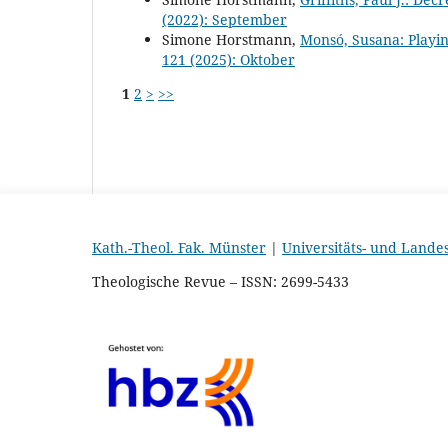
(2022): September
Simone Horstmann,
Monsó, Susana: Play
121 (2025): Oktober
1
2
>
>>
Kath.-Theol. Fak. Münster
|
Universitäts- und Lande
Theologische Revue – ISSN: 2699-5433