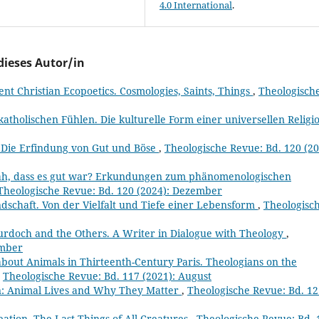
4.0 International
.
dieses Autor/in
ent Christian Ecopoetics. Cosmologies, Saints, Things
,
Theologisch
katholischen Fühlen. Die kulturelle Form einer universellen Relig
 Die Erfindung von Gut und Böse
,
Theologische Revue: Bd. 120 (20
 sah, dass es gut war? Erkundungen zum phänomenologischen
Theologische Revue: Bd. 120 (2024): Dezember
dschaft. Von der Vielfalt und Tiefe einer Lebensform
,
Theologisc
 Murdoch and the Others. A Writer in Dialogue with Theology
,
ember
 about Animals in Thirteenth-Century Paris. Theologians on the
,
Theologische Revue: Bd. 117 (2021): August
n: Animal Lives and Why They Matter
,
Theologische Revue: Bd. 12
creation. The Last Things of All Creatures
,
Theologische Revue: Bd. 