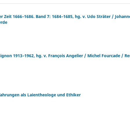
er Zeit 1666–1686. Band 7: 1684–1685, hg. v. Udo Sträter / Johann
Orde
ignon 1913–1962, hg. v. François Angelier / Michel Fourcade / R
fahrungen als Laientheologe und Ethiker