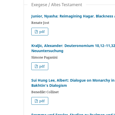
Exegese / Altes Testament
Junior, Nyasha: Reimagining Hagar. Blackness 
Renate Jost
pdf
Kraljic, Alexander: Deuteronomium 10,12–11,32
Neuuntersuchung
Simone Paganini
pdf
Sui Hung Lee, Albert: Dialogue on Monarchy in 
Bakhtin’s Dialogism
Benedikt Collinet
pdf
Fromme und Frevler. Studien zu Psalmen und W