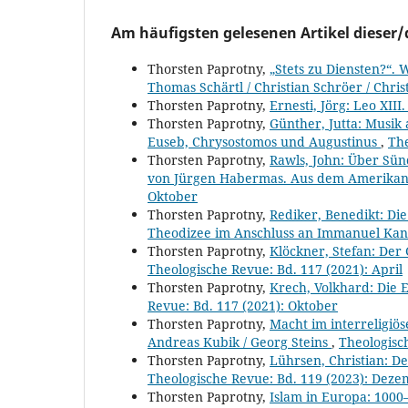
Am häufigsten gelesenen Artikel dieser/
Thorsten Paprotny,
„Stets zu Diensten?“. 
Thomas Schärtl / Christian Schröer / Chri
Thorsten Paprotny,
Ernesti, Jörg: Leo XII
Thorsten Paprotny,
Günther, Jutta: Musik
Euseb, Chrysostomos und Augustinus
,
The
Thorsten Paprotny,
Rawls, John: Über Sün
von Jürgen Habermas. Aus dem Amerikan
Oktober
Thorsten Paprotny,
Rediker, Benedikt: Die
Theodizee im Anschluss an Immanuel Ka
Thorsten Paprotny,
Klöckner, Stefan: Der 
Theologische Revue: Bd. 117 (2021): April
Thorsten Paprotny,
Krech, Volkhard: Die E
Revue: Bd. 117 (2021): Oktober
Thorsten Paprotny,
Macht im interreligiös
Andreas Kubik / Georg Steins
,
Theologisch
Thorsten Paprotny,
Lührsen, Christian: D
Theologische Revue: Bd. 119 (2023): Dez
Thorsten Paprotny,
Islam in Europa: 1000–