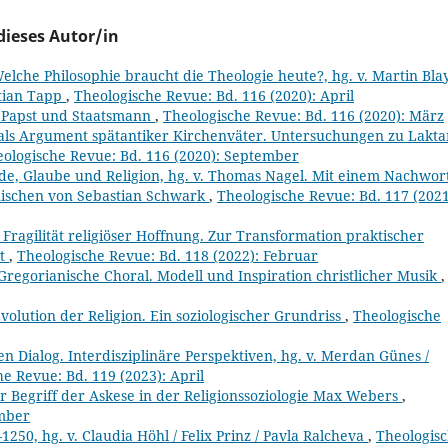
dieses Autor/in
Welche Philosophie braucht die Theologie heute?, hg. v. Martin Blay
stian Tapp
,
Theologische Revue: Bd. 116 (2020): April
I. Papst und Staatsmann
,
Theologische Revue: Bd. 116 (2020): März
 als Argument spätantiker Kirchenväter. Untersuchungen zu Lakta
ologische Revue: Bd. 116 (2020): September
de, Glaube und Religion, hg. v. Thomas Nagel. Mit einem Nachwor
ischen von Sebastian Schwark
,
Theologische Revue: Bd. 117 (2021
 Fragilität religiöser Hoffnung. Zur Transformation praktischer
nt
,
Theologische Revue: Bd. 118 (2022): Februar
Gregorianische Choral. Modell und Inspiration christlicher Musik
,
volution der Religion. Ein soziologischer Grundriss
,
Theologische
en Dialog. Interdisziplinäre Perspektiven, hg. v. Merdan Günes /
e Revue: Bd. 119 (2023): April
er Begriff der Askese in der Religionssoziologie Max Webers
,
ember
1250, hg. v. Claudia Höhl / Felix Prinz / Pavla Ralcheva
,
Theologis