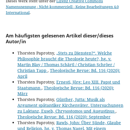
Dieses Werk steht unter der
Lizenz Creative Commons
Namensnennung - Nicht-kommerziell - Keine Bearbeitungen 4.0
International
.
Am häufigsten gelesenen Artikel dieser/dieses
Autor/in
Thorsten Paprotny,
„Stets zu Diensten?“. Welche
Philosophie braucht die Theologie heute?, hg. v.
Martin Blay / Thomas Schärtl / Christian Schröer /
Christian Tapp
,
Theologische Revue: Bd. 116 (2020):
April
Thorsten Paprotny,
Ernesti, Jörg: Leo XIII. Papst und
Staatsmann
,
Theologische Revue: Bd. 116 (2020):
März
Thorsten Paprotny,
Günther, Jutta: Musik als
Argument spätantiker Kirchenväter. Untersuchungen
zu Laktanz, Euseb, Chrysostomos und Augustinus
,
Theologische Revue: Bd. 116 (2020): September
Thorsten Paprotny,
Rawls, John: Über Sünde, Glaube
und Religion, hg. v. Thomas Nagel. Mit einem