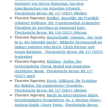
Nachwort von Jürgen Habermas. Aus dem
Amerikanischen von Sebastian Schwark
,
Theologische Revue: Bd. 117 (2021): Oktober
Thorsten Paprotny,
Rediker, Benedikt: Die Fragilität
religiöser Hoffnung. Zur Transformation praktischer
Theodizee im Anschluss an Immanuel Kant
,
Theologische Revue: Bd. 118 (2022): Februar
Thorsten Paprotny,
Haunschmidt, Clemens: „Der Geist
ist es, der lebendig macht“. Biblische Hermeneutik im
Diskurs zwischen John Breck, Ulrich Körtner und
Joseph Ratzinger
,
Theologische Revue: Bd. 117 (2021):
September
Thorsten Paprotny,
Klöckner, Stefan: Der
Gregorianische Choral. Modell und Inspiration
christlicher Musik
,
Theologische Revue: Bd. 117
(2021): April
Thorsten Paprotny,
Krech, Volkhard: Die Evolution
der Religion. Ein soziologischer Grundriss
,
Theologische Revue: Bd. 117 (2021): Oktober
Thorsten Paprotny,
Macht im interreligiösen Dialog.
Interdisziplinäre Perspektiven, hg. v. Merdan Günes /
Andreas Kubik / Georg Steins
,
Theologische Revue: