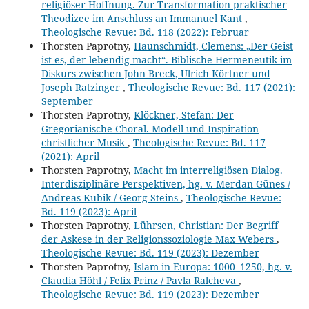
religiöser Hoffnung. Zur Transformation praktischer
Theodizee im Anschluss an Immanuel Kant
,
Theologische Revue: Bd. 118 (2022): Februar
Thorsten Paprotny,
Haunschmidt, Clemens: „Der Geist
ist es, der lebendig macht“. Biblische Hermeneutik im
Diskurs zwischen John Breck, Ulrich Körtner und
Joseph Ratzinger
,
Theologische Revue: Bd. 117 (2021):
September
Thorsten Paprotny,
Klöckner, Stefan: Der
Gregorianische Choral. Modell und Inspiration
christlicher Musik
,
Theologische Revue: Bd. 117
(2021): April
Thorsten Paprotny,
Macht im interreligiösen Dialog.
Interdisziplinäre Perspektiven, hg. v. Merdan Günes /
Andreas Kubik / Georg Steins
,
Theologische Revue:
Bd. 119 (2023): April
Thorsten Paprotny,
Lührsen, Christian: Der Begriff
der Askese in der Religionssoziologie Max Webers
,
Theologische Revue: Bd. 119 (2023): Dezember
Thorsten Paprotny,
Islam in Europa: 1000–1250, hg. v.
Claudia Höhl / Felix Prinz / Pavla Ralcheva
,
Theologische Revue: Bd. 119 (2023): Dezember