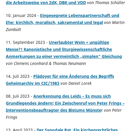
die Arbeitsweise von ZdK, DBK und VDD
von Thomas Schüller
10. Januar 2024 -
Eingesegnete Lebenspartnerschaft und
Ehe: kirchlich, moralisch, sakramental und legal
von Martin
Zumbült
11. September 2023 -
Unerlaubter Wein = ungültige
Messe?! Kanonistische und liturgiewissenschaftliche
Anmerkungen zu einer vermeintlich „simplen“ Gleichung
von Clemens Leonhard & Thomas Neumann
14. Juli 2023 -
Plädoyer für eine Änderung des Begriffs
Geheimarchiv im CIC/1983
von Daniel Lorek
08. Juli 2023 -
Anerkennung des Leids – Es muss sich
Grundlegendes ändern! Ein Zwischenruf von Peter Frings –
Interventionsbeauftragter des Bistums Münste
r
von Peter
Frings
13. April 2023 -
Der Synodale Rat. Ein kirchenrechtliches