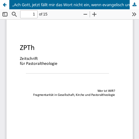
„Ach Gott, jetzt fällt mir das Wort nicht ein, wenn evangelisch und katholisch zusammen …?“