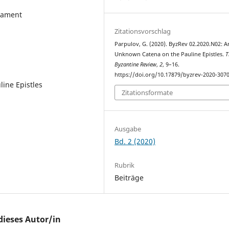
stament
Zitationsvorschlag
Parpulov, G. (2020). ByzRev 02.2020.N02: A
Unknown Catena on the Pauline Epistles.
T
Byzantine Review
,
2
, 9–16.
https://doi.org/10.17879/byzrev-2020-307
ine Epistles
Zitationsformate
Ausgabe
Bd. 2 (2020)
Rubrik
Beiträge
dieses Autor/in