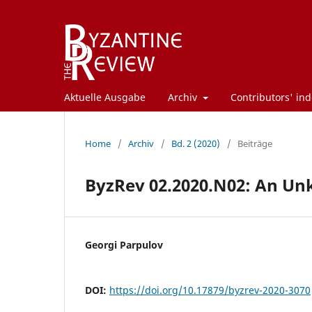
Aktuelle Ausgabe
Archiv
Contributors' ind
Home
/
Archiv
/
Bd. 2 (2020)
/
Beiträge
ByzRev 02.2020.N02: An Un
Georgi Parpulov
DOI:
https://doi.org/10.17879/byzrev-2020-3070