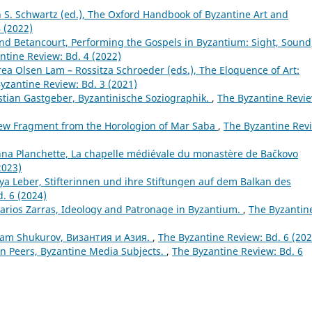
n S. Schwartz (ed.), The Oxford Handbook of Byzantine Art and
 (2022)
nd Betancourt, Performing the Gospels in Byzantium: Sight, Sound
ntine Review: Bd. 4 (2022)
ea Olsen Lam – Rossitza Schroeder (eds.), The Eloquence of Art:
yzantine Review: Bd. 3 (2021)
stian Gastgeber, Byzantinische Soziographik.
,
The Byzantine Revie
ew Fragment from the Horologion of Mar Saba
,
The Byzantine Rev
nna Planchette, La chapelle médiévale du monastère de Bačkovo
2023)
iya Leber, Stifterinnen und ihre Stiftungen auf dem Balkan des
. 6 (2024)
arios Zarras, Ideology and Patronage in Byzantium.
,
The Byzantin
tam Shukurov, Византия и Азия.
,
The Byzantine Review: Bd. 6 (202
n Peers, Byzantine Media Subjects.
,
The Byzantine Review: Bd. 6