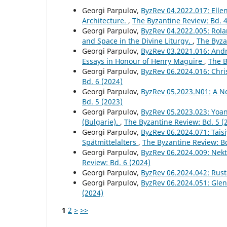
Georgi Parpulov,
ByzRev 04.2022.017: Elle
Architecture.
,
The Byzantine Review: Bd. 4
Georgi Parpulov,
ByzRev 04.2022.005: Rola
and Space in the Divine Liturgy.
,
The Byza
Georgi Parpulov,
ByzRev 03.2021.016: Andr
Essays in Honour of Henry Maguire
,
The B
Georgi Parpulov,
ByzRev 06.2024.016: Chri
Bd. 6 (2024)
Georgi Parpulov,
ByzRev 05.2023.N01: A N
Bd. 5 (2023)
Georgi Parpulov,
ByzRev 05.2023.023: Yoa
(Bulgarie).
,
The Byzantine Review: Bd. 5 (
Georgi Parpulov,
ByzRev 06.2024.071: Tais
Spätmittelalters
,
The Byzantine Review: Bd
Georgi Parpulov,
ByzRev 06.2024.009: Nekt
Review: Bd. 6 (2024)
Georgi Parpulov,
ByzRev 06.2024.042: Rus
Georgi Parpulov,
ByzRev 06.2024.051: Glen
(2024)
1
2
>
>>