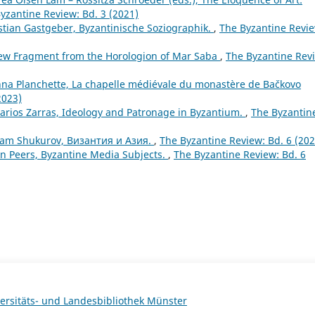
yzantine Review: Bd. 3 (2021)
stian Gastgeber, Byzantinische Soziographik.
,
The Byzantine Revie
ew Fragment from the Horologion of Mar Saba
,
The Byzantine Rev
nna Planchette, La chapelle médiévale du monastère de Bačkovo
2023)
arios Zarras, Ideology and Patronage in Byzantium.
,
The Byzantin
tam Shukurov, Византия и Азия.
,
The Byzantine Review: Bd. 6 (202
n Peers, Byzantine Media Subjects.
,
The Byzantine Review: Bd. 6
ersitäts- und Landesbibliothek Münster