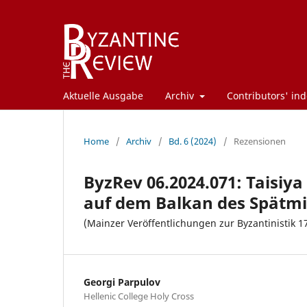
Aktuelle Ausgabe
Archiv
Contributors' ind
Home
/
Archiv
/
Bd. 6 (2024)
/
Rezensionen
ByzRev 06.2024.071: Taisiya
auf dem Balkan des Spätmit
(Mainzer Veröffentlichungen zur Byzantinistik 1
Georgi Parpulov
Hellenic College Holy Cross