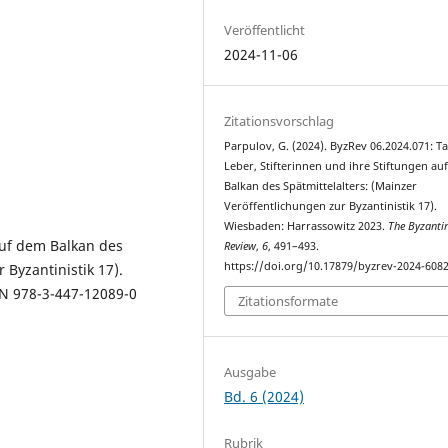
Veröffentlicht
2024-11-06
Zitationsvorschlag
Parpulov, G. (2024). ByzRev 06.2024.071: Ta
Leber, Stifterinnen und ihre Stiftungen au
Balkan des Spätmittelalters: (Mainzer
Veröffentlichungen zur Byzantinistik 17).
Wiesbaden: Harrassowitz 2023.
The Byzanti
 auf dem Balkan des
Review
,
6
, 491–493.
https://doi.org/10.17879/byzrev-2024-608
 Byzantinistik 17).
BN 978-3-447-12089-0
Zitationsformate
Ausgabe
Bd. 6 (2024)
Rubrik