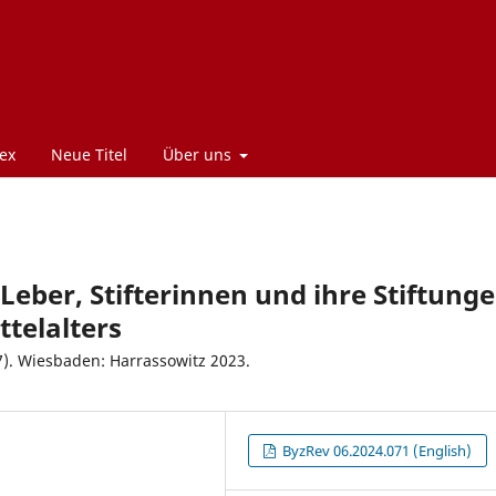
ex
Neue Titel
Über uns
 Leber, Stifterinnen und ihre Stiftung
telalters
7). Wiesbaden: Harrassowitz 2023.
ByzRev 06.2024.071 (English)