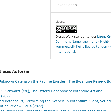
Rezensionen
Lizenz
Dieses Werk steht unter der
Lizenz Cr
Commons Namensnennung - Nicht-
kommerziell - Keine Bearbeitungen 4.
International
.
dieses Autor/in
Unknown Catena on the Pauline Epistles
,
The Byzantine Review: Bd
n S. Schwartz (ed.), The Oxford Handbook of Byzantine Art and
 (2022)
nd Betancourt, Performing the Gospels in Byzantium: Sight, Sound
ntine Review: Bd. 4 (2022)
ea Olsen Lam – Rossitza Schroeder (eds.), The Eloquence of Art: