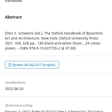
handbook
Abstract
Ellen S. Schwartz (ed.), The Oxford Handbook of Byzantine
Art and Architecture. New York: Oxford University Press
2021. XXX, 628 pp., 140 black-and-white illustr., 24 colour
plates. – ISBN 978-0-19-027735-2 (₤ 97.00)
ByzRev 04.2022.017 (English)
Veröffentlicht
2022-06-20
Zitationsvorschlag
Parpulov, G. (2022). ByzRev 04.2022.017: Ellen S. Schwartz (ed.), The Oxford