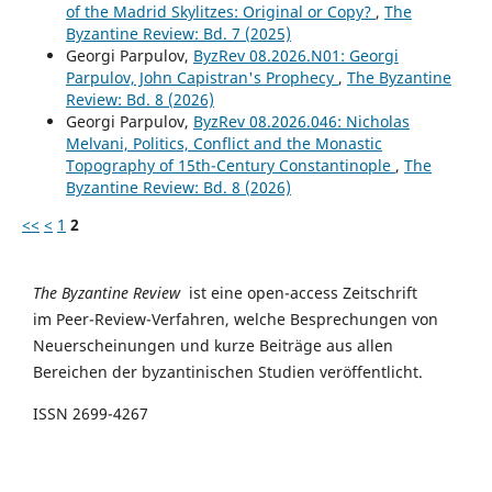
of the Madrid Skylitzes: Original or Copy?
,
The
Byzantine Review: Bd. 7 (2025)
Georgi Parpulov,
ByzRev 08.2026.N01: Georgi
Parpulov, John Capistran's Prophecy
,
The Byzantine
Review: Bd. 8 (2026)
Georgi Parpulov,
ByzRev 08.2026.046: Nicholas
Melvani, Politics, Conflict and the Monastic
Topography of 15th-Century Constantinople
,
The
Byzantine Review: Bd. 8 (2026)
<<
<
1
2
The Byzantine Review
ist eine open-access Zeitschrift
im Peer-Review-Verfahren, welche Besprechungen von
Neuerscheinungen und kurze Beiträge aus allen
Bereichen der byzantinischen Studien veröffentlicht.
ISSN 2699-4267