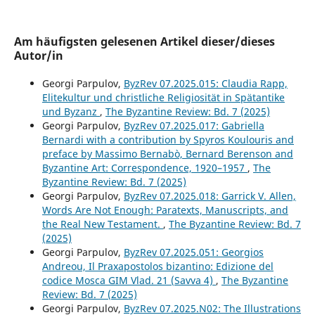
Am häufigsten gelesenen Artikel dieser/dieses
Autor/in
Georgi Parpulov,
ByzRev 07.2025.015: Claudia Rapp,
Elitekultur und christliche Religiosität in Spätantike
und Byzanz
,
The Byzantine Review: Bd. 7 (2025)
Georgi Parpulov,
ByzRev 07.2025.017: Gabriella
Bernardi with a contribution by Spyros Koulouris and
preface by Massimo Bernabò, Bernard Berenson and
Byzantine Art: Correspondence, 1920–1957
,
The
Byzantine Review: Bd. 7 (2025)
Georgi Parpulov,
ByzRev 07.2025.018: Garrick V. Allen,
Words Are Not Enough: Paratexts, Manuscripts, and
the Real New Testament.
,
The Byzantine Review: Bd. 7
(2025)
Georgi Parpulov,
ByzRev 07.2025.051: Georgios
Andreou, Il Praxapostolos bizantino: Edizione del
codice Mosca GIM Vlad. 21 (Savva 4)
,
The Byzantine
Review: Bd. 7 (2025)
Georgi Parpulov,
ByzRev 07.2025.N02: The Illustrations