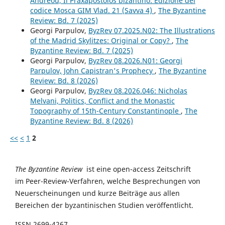
Andreou, Il Praxapostolos bizantino: Edizione del
codice Mosca GIM Vlad. 21 (Savva 4)
,
The Byzantine
Review: Bd. 7 (2025)
Georgi Parpulov,
ByzRev 07.2025.N02: The Illustrations
of the Madrid Skylitzes: Original or Copy?
,
The
Byzantine Review: Bd. 7 (2025)
Georgi Parpulov,
ByzRev 08.2026.N01: Georgi
Parpulov, John Capistran's Prophecy
,
The Byzantine
Review: Bd. 8 (2026)
Georgi Parpulov,
ByzRev 08.2026.046: Nicholas
Melvani, Politics, Conflict and the Monastic
Topography of 15th-Century Constantinople
,
The
Byzantine Review: Bd. 8 (2026)
<<
<
1
2
The Byzantine Review
ist eine open-access Zeitschrift
im Peer-Review-Verfahren, welche Besprechungen von
Neuerscheinungen und kurze Beiträge aus allen
Bereichen der byzantinischen Studien veröffentlicht.
ISSN 2699-4267