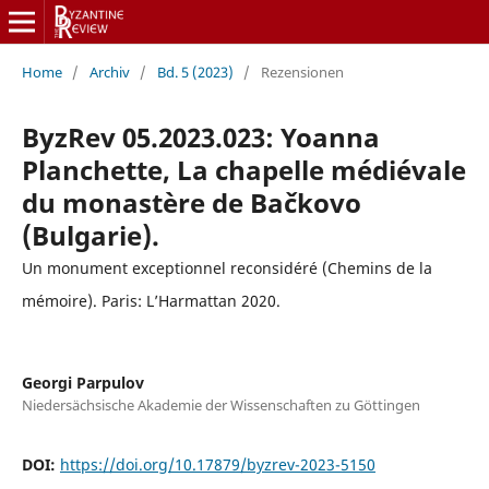
Home
/
Archiv
/
Bd. 5 (2023)
/
Rezensionen
ByzRev 05.2023.023: Yoanna
Planchette, La chapelle médiévale
du monastère de Bačkovo
(Bulgarie).
Un monument exceptionnel reconsidéré (Chemins de la
mémoire). Paris: L’Harmattan 2020.
Georgi Parpulov
Niedersächsische Akademie der Wissenschaften zu Göttingen
DOI:
https://doi.org/10.17879/byzrev-2023-5150