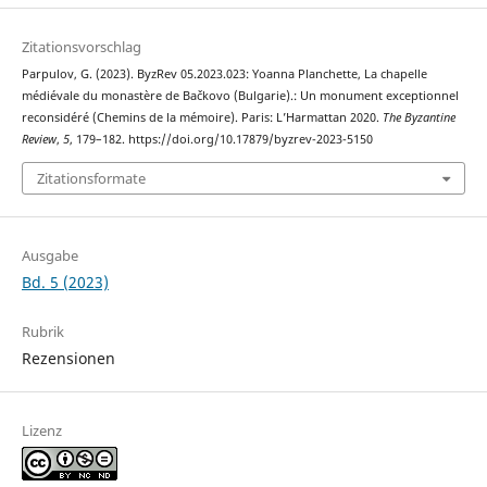
Zitationsvorschlag
Parpulov, G. (2023). ByzRev 05.2023.023: Yoanna Planchette, La chapelle
médiévale du monastère de Bačkovo (Bulgarie).: Un monument exceptionnel
reconsidéré (Chemins de la mémoire). Paris: L’Harmattan 2020.
The Byzantine
Review
,
5
, 179–182. https://doi.org/10.17879/byzrev-2023-5150
Zitationsformate
Ausgabe
Bd. 5 (2023)
Rubrik
Rezensionen
Lizenz