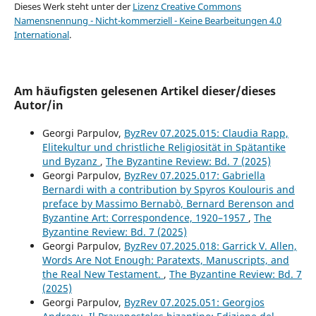
Dieses Werk steht unter der
Lizenz Creative Commons
Namensnennung - Nicht-kommerziell - Keine Bearbeitungen 4.0
International
.
Am häufigsten gelesenen Artikel dieser/dieses
Autor/in
Georgi Parpulov,
ByzRev 07.2025.015: Claudia Rapp,
Elitekultur und christliche Religiosität in Spätantike
und Byzanz
,
The Byzantine Review: Bd. 7 (2025)
Georgi Parpulov,
ByzRev 07.2025.017: Gabriella
Bernardi with a contribution by Spyros Koulouris and
preface by Massimo Bernabò, Bernard Berenson and
Byzantine Art: Correspondence, 1920–1957
,
The
Byzantine Review: Bd. 7 (2025)
Georgi Parpulov,
ByzRev 07.2025.018: Garrick V. Allen,
Words Are Not Enough: Paratexts, Manuscripts, and
the Real New Testament.
,
The Byzantine Review: Bd. 7
(2025)
Georgi Parpulov,
ByzRev 07.2025.051: Georgios