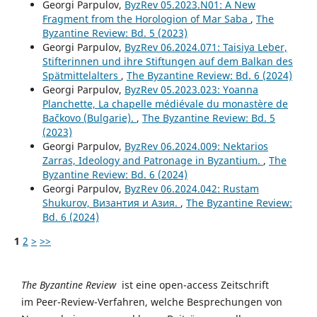
Georgi Parpulov,
ByzRev 05.2023.N01: A New
Fragment from the Horologion of Mar Saba
,
The
Byzantine Review: Bd. 5 (2023)
Georgi Parpulov,
ByzRev 06.2024.071: Taisiya Leber,
Stifterinnen und ihre Stiftungen auf dem Balkan des
Spätmittelalters
,
The Byzantine Review: Bd. 6 (2024)
Georgi Parpulov,
ByzRev 05.2023.023: Yoanna
Planchette, La chapelle médiévale du monastère de
Bačkovo (Bulgarie).
,
The Byzantine Review: Bd. 5
(2023)
Georgi Parpulov,
ByzRev 06.2024.009: Nektarios
Zarras, Ideology and Patronage in Byzantium.
,
The
Byzantine Review: Bd. 6 (2024)
Georgi Parpulov,
ByzRev 06.2024.042: Rustam
Shukurov, Византия и Азия.
,
The Byzantine Review:
Bd. 6 (2024)
1
2
>
>>
The Byzantine Review
ist eine open-access Zeitschrift
im Peer-Review-Verfahren, welche Besprechungen von