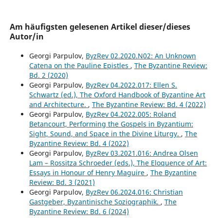
Am häufigsten gelesenen Artikel dieser/dieses
Autor/in
Georgi Parpulov,
ByzRev 02.2020.N02: An Unknown
Catena on the Pauline Epistles
,
The Byzantine Review:
Bd. 2 (2020)
Georgi Parpulov,
ByzRev 04.2022.017: Ellen S.
Schwartz (ed.), The Oxford Handbook of Byzantine Art
and Architecture.
,
The Byzantine Review: Bd. 4 (2022)
Georgi Parpulov,
ByzRev 04.2022.005: Roland
Betancourt, Performing the Gospels in Byzantium:
Sight, Sound, and Space in the Divine Liturgy.
,
The
Byzantine Review: Bd. 4 (2022)
Georgi Parpulov,
ByzRev 03.2021.016: Andrea Olsen
Lam – Rossitza Schroeder (eds.), The Eloquence of Art:
Essays in Honour of Henry Maguire
,
The Byzantine
Review: Bd. 3 (2021)
Georgi Parpulov,
ByzRev 06.2024.016: Christian
Gastgeber, Byzantinische Soziographik.
,
The
Byzantine Review: Bd. 6 (2024)