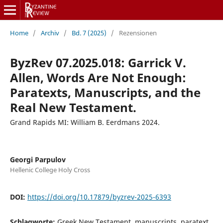
Home
/
Archiv
/
Bd. 7 (2025)
/
Rezensionen
ByzRev 07.2025.018: Garrick V.
Allen, Words Are Not Enough:
Paratexts, Manuscripts, and the
Real New Testament.
Grand Rapids MI: William B. Eerdmans 2024.
Georgi Parpulov
Hellenic College Holy Cross
DOI:
https://doi.org/10.17879/byzrev-2025-6393
Schlagworte:
Greek New Testament, manuscripts, paratext