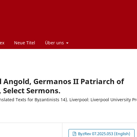
ex
Neue Titel
Über uns
l Angold, Germanos II Patriarch of
, Select Sermons.
lated Texts for Byzantinists 14). Liverpool: Liverpool University Pr
ByzRev 07.2025.053 (English)