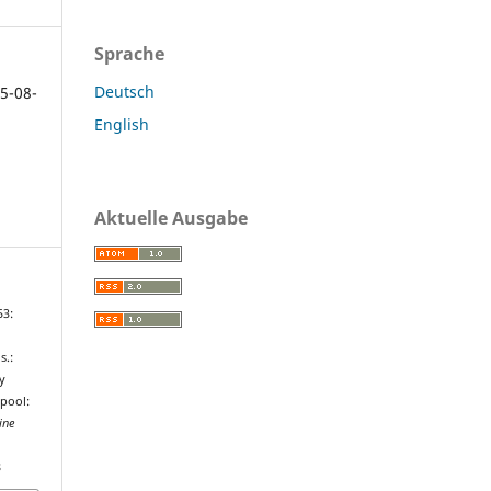
Sprache
Deutsch
5-08-
English
Aktuelle Ausgabe
53:
s.:
y
rpool:
ine
8