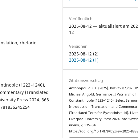
Veröffentlicht
2025-08-12 — aktualisiert am 202
12
nslation, rhetoric
Versionen
2025-08-12 (2)
2025-08-12 (1)
Zitationsvorschlag
antinople (1223–1240),
Antonopoulou, T. (2025). ByzRev 07.2025.0
 Commentary (Translated
Michael Angold, Germanos II Patriarch of
niversity Press 2024. 368
Constantinople (1223–1240), Select Sermon
 9781836245254
Introduction, Translation, and Commentar
(Translated Texts for Byzantinists 14). Live
Liverpool University Press 2024.
The Byzant
Review
,
7
, 335–340.
https://doi.org/10.17879/byzrev-2025-888