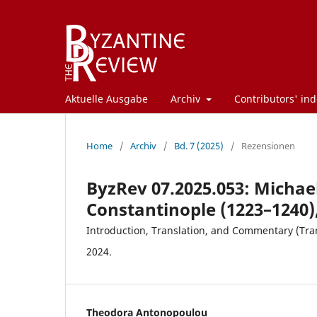
Aktuelle Ausgabe
Archiv
Contributors' ind
Home
/
Archiv
/
Bd. 7 (2025)
/
Rezensionen
ByzRev 07.2025.053: Michae
Constantinople (1223–1240)
Introduction, Translation, and Commentary (Trans
2024.
Theodora Antonopoulou