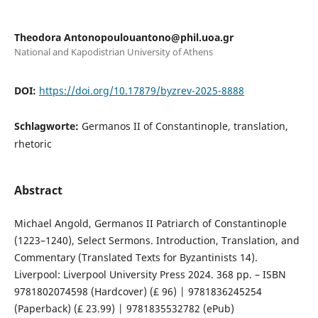
Theodora Antonopoulouantono@phil.uoa.gr
National and Kapodistrian University of Athens
DOI:
https://doi.org/10.17879/byzrev-2025-8888
Schlagworte:
Germanos II of Constantinople, translation,
rhetoric
Abstract
Michael Angold, Germanos II Patriarch of Constantinople
(1223–1240), Select Sermons. Introduction, Translation, and
Commentary (Translated Texts for Byzantinists 14).
Liverpool: Liverpool University Press 2024. 368 pp. – ISBN
9781802074598 (Hardcover) (£ 96) | 9781836245254
(Paperback) (£ 23.99) | 9781835532782 (ePub)