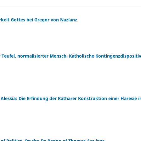
rkeit Gottes bei Gregor von Nazianz
r Teufel, normalisierter Mensch. Katholische Kontingenzdispositi
 Alessia: Die Erfindung der Katharer Konstruktion einer Häresie i
 of Politics. On the De Regno of Thomas Aquinas