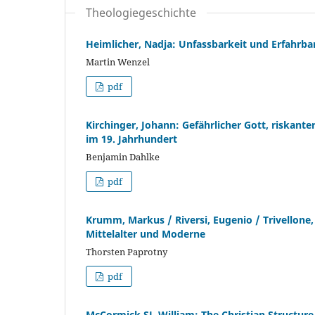
Theologiegeschichte
Heimlicher, Nadja: Unfassbarkeit und Erfahrba
Martin Wenzel
pdf
Kirchinger, Johann: Gefährlicher Gott, riskante
im 19. Jahrhundert
Benjamin Dahlke
pdf
Krumm, Markus / Riversi, Eugenio / Trivellone,
Mittelalter und Moderne
Thorsten Paprotny
pdf
McCormick SJ, William: The Christian Structure