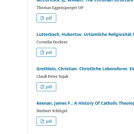
Thomas Eggensperger OP
pdf
Lutterbach, Hubertus: Urtümliche Religiosität
Cornelia Dockter
pdf
Grethlein, Christian: Christliche Lebensform. Ei
Clauß Peter Sajak
pdf
Keenan, James F.: A History Of Catholic Theolog
Herbert Schlögel
pdf