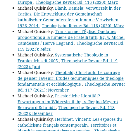
Europa
,
Theologische Revue: Bd. 116 (2020): März
Michael Quisinsky,
Blank, Daniela: Verwurzelt in der
Caritas. Die Entwicklung der Gemeinschaft
katholischer Gemeindereferentinnen e.V. zwischen
1926–2014
,
Theologische Revue: Bd. 116 (2020): März
Michael Quisinsky,
Transformer l’Église. Quelques
propositions à la lumière de Fratelli tutti, hg. v. Michel
Camdessus / Hervé Legrand
,
Theologische Revue: Bd.
119 (2023): März
Michael Quisinsky,
Systematische Theologie in
Frankreich seit 2005
,
Theologische Revue: Bd. 119
(2023): Juni
Michael Quisinsky,
Theobald, Christoph: Le courage
de penser l'avenir. Études œcuméniques de théologie
fondamentale et ecclésiologique
,
Theologische Revue:
Bd. 117 (2021): November
Michael Quisinsky,
Priesterliche Identität?
Erwartungen im Widerstreit, hg. v. Regina Meyer /
Bernward Schmidt
,
Theologische Revue: Bd. 118
(2022): Dezember
Michael Quisinsky,
Herbinet, Vincent: Les espaces du
catholicisme français contemporain. Territoires et
identités communautaires en tension
,
Theologische