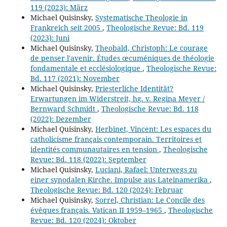
119 (2023): März
Michael Quisinsky,
Systematische Theologie in
Frankreich seit 2005
,
Theologische Revue: Bd. 119
(2023): Juni
Michael Quisinsky,
Theobald, Christoph: Le courage
de penser l'avenir. Études œcuméniques de théologie
fondamentale et ecclésiologique
,
Theologische Revue:
Bd. 117 (2021): November
Michael Quisinsky,
Priesterliche Identität?
Erwartungen im Widerstreit, hg. v. Regina Meyer /
Bernward Schmidt
,
Theologische Revue: Bd. 118
(2022): Dezember
Michael Quisinsky,
Herbinet, Vincent: Les espaces du
catholicisme français contemporain. Territoires et
identités communautaires en tension
,
Theologische
Revue: Bd. 118 (2022): September
Michael Quisinsky,
Luciani, Rafael: Unterwegs zu
einer synodalen Kirche. Impulse aus Lateinamerika
,
Theologische Revue: Bd. 120 (2024): Februar
Michael Quisinsky,
Sorrel, Christian: Le Concile des
évêques français. Vatican II 1959–1965
,
Theologische
Revue: Bd. 120 (2024): Oktober