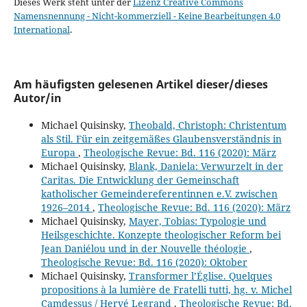
Dieses Werk steht unter der
Lizenz Creative Commons
Namensnennung - Nicht-kommerziell - Keine Bearbeitungen 4.0
International
.
Am häufigsten gelesenen Artikel dieser/dieses
Autor/in
Michael Quisinsky,
Theobald, Christoph: Christentum
als Stil. Für ein zeitgemäßes Glaubensverständnis in
Europa
,
Theologische Revue: Bd. 116 (2020): März
Michael Quisinsky,
Blank, Daniela: Verwurzelt in der
Caritas. Die Entwicklung der Gemeinschaft
katholischer Gemeindereferentinnen e.V. zwischen
1926–2014
,
Theologische Revue: Bd. 116 (2020): März
Michael Quisinsky,
Mayer, Tobias: Typologie und
Heilsgeschichte. Konzepte theologischer Reform bei
Jean Daniélou und in der Nouvelle théologie
,
Theologische Revue: Bd. 116 (2020): Oktober
Michael Quisinsky,
Transformer l’Église. Quelques
propositions à la lumière de Fratelli tutti, hg. v. Michel
Camdessus / Hervé Legrand
,
Theologische Revue: Bd.