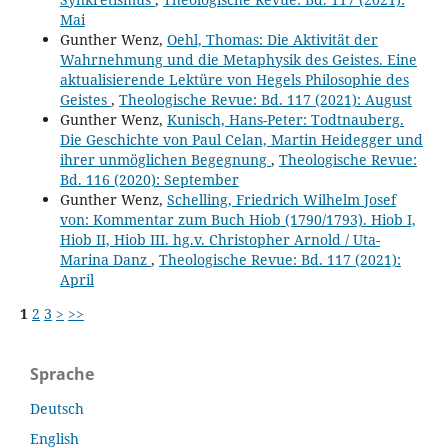
Mai
Gunther Wenz,
Oehl, Thomas: Die Aktivität der
Wahrnehmung und die Metaphysik des Geistes. Eine
aktualisierende Lektüre von Hegels Philosophie des
Geistes
,
Theologische Revue: Bd. 117 (2021): August
Gunther Wenz,
Kunisch, Hans-Peter: Todtnauberg.
Die Geschichte von Paul Celan, Martin Heidegger und
ihrer unmöglichen Begegnung
,
Theologische Revue:
Bd. 116 (2020): September
Gunther Wenz,
Schelling, Friedrich Wilhelm Josef
von: Kommentar zum Buch Hiob (1790/1793). Hiob I,
Hiob II, Hiob III. hg.v. Christopher Arnold / Uta-
Marina Danz
,
Theologische Revue: Bd. 117 (2021):
April
1
2
3
>
>>
Sprache
Deutsch
English