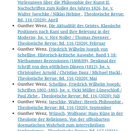
Vorlesungen über die Philosophie der Kunst II.
Nachschriften zum Kolleg des Jahres 1826, hg. v.
Walter Jaeschke / Niklas Hebing
,
Theologische Revue:
Bd. 116 (2020): April
Gunther Wenz,
Die Aktualität des Geistes. Klassische
Positionen nach Kant und ihre Relevanz in der
Moderne, hg. v. Jörg Noller / Thomas Zwenger
,
Theologische Revue: Bd. 116 (2020): Februar
Gunther Wenz,
Friedrich Wilhelm Joseph von
Schelling. Historisch-kritische Ausgabe. Band 1,18:
Niethammer-Rezensionen (1808/09), Denkmal der
Schrift von den göttlichen Dingen (1812), hg. v.
Christopher Arnold / Christian Danz / Michael Hackl
,
Theologische Revue: Bd. 116 (2020): Mai
Gunther Wenz,
Schelling, Friedrich Wilhelm Joseph:
Schriften 1802–1803, hg. v. Vicki Müller-Lüneschloß /
Paul Ziche
,
Theologische Revue: Bd. 116 (2020): Juli
Gunther Wenz,
Jaeschke, Walter: Hegels Philosophie
,
Theologische Revue: Bd. 116 (2020): September
Gunther Wenz,
Wünsch, Wolfgang: Hans Küng in der
Theologie der Religionen. Von der offenbarten
dogmatischen Wahrheit zum interreligiösen
Synkretismus
,
Theologische Revue: Bd. 117 (2021):