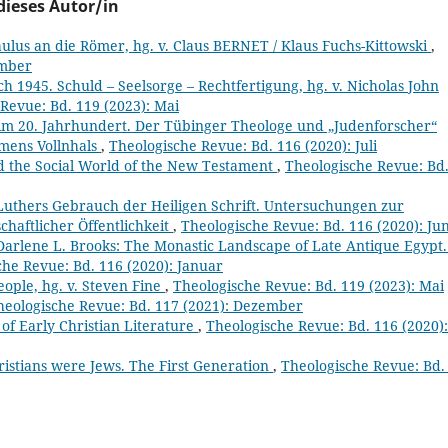
dieses Autor/in
aulus an die Römer, hg. v. Claus BERNET / Klaus Fuchs-Kittowski
,
ember
h 1945. Schuld – Seelsorge – Rechtfertigung, hg. v. Nicholas John
Revue: Bd. 119 (2023): Mai
 im 20. Jahrhundert. Der Tübinger Theologe und „Judenforscher“
emens Vollnhals
,
Theologische Revue: Bd. 116 (2020): Juli
d the Social World of the New Testament
,
Theologische Revue: Bd
Luthers Gebrauch der Heiligen Schrift. Untersuchungen zur
schaftlicher Öffentlichkeit
,
Theologische Revue: Bd. 116 (2020): Jun
arlene L. Brooks: The Monastic Landscape of Late Antique Egypt
che Revue: Bd. 116 (2020): Januar
eople, hg. v. Steven Fine
,
Theologische Revue: Bd. 119 (2023): Mai
heologische Revue: Bd. 117 (2021): Dezember
 of Early Christian Literature
,
Theologische Revue: Bd. 116 (2020):
istians were Jews. The First Generation
,
Theologische Revue: Bd.