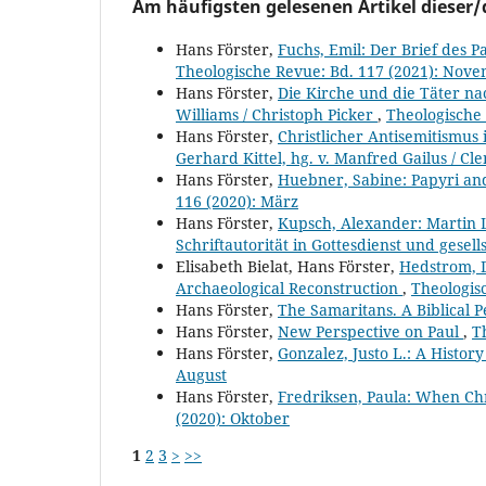
Am häufigsten gelesenen Artikel dieser/
Hans Förster,
Fuchs, Emil: Der Brief des P
Theologische Revue: Bd. 117 (2021): Nov
Hans Förster,
Die Kirche und die Täter nac
Williams / Christoph Picker
,
Theologische 
Hans Förster,
Christlicher Antisemitismus
Gerhard Kittel, hg. v. Manfred Gailus / Cl
Hans Förster,
Huebner, Sabine: Papyri an
116 (2020): März
Hans Förster,
Kupsch, Alexander: Martin 
Schriftautorität in Gottesdienst und gesell
Elisabeth Bielat, Hans Förster,
Hedstrom, D
Archaeological Reconstruction
,
Theologis
Hans Förster,
The Samaritans. A Biblical P
Hans Förster,
New Perspective on Paul
,
T
Hans Förster,
Gonzalez, Justo L.: A History
August
Hans Förster,
Fredriksen, Paula: When Chr
(2020): Oktober
1
2
3
>
>>