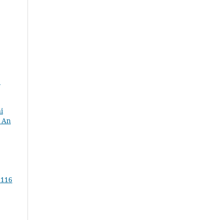
.
i
. An
 116