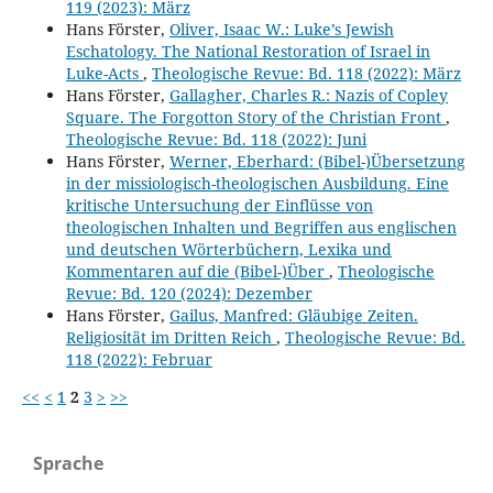
119 (2023): März
Hans Förster,
Oliver, Isaac W.: Luke’s Jewish
Eschatology. The National Restoration of Israel in
Luke-Acts
,
Theologische Revue: Bd. 118 (2022): März
Hans Förster,
Gallagher, Charles R.: Nazis of Copley
Square. The Forgotton Story of the Christian Front
,
Theologische Revue: Bd. 118 (2022): Juni
Hans Förster,
Werner, Eberhard: (Bibel-)Übersetzung
in der missiologisch-theologischen Ausbildung. Eine
kritische Untersuchung der Einflüsse von
theologischen Inhalten und Begriffen aus englischen
und deutschen Wörterbüchern, Lexika und
Kommentaren auf die (Bibel-)Über
,
Theologische
Revue: Bd. 120 (2024): Dezember
Hans Förster,
Gailus, Manfred: Gläubige Zeiten.
Religiosität im Dritten Reich
,
Theologische Revue: Bd.
118 (2022): Februar
<<
<
1
2
3
>
>>
Sprache