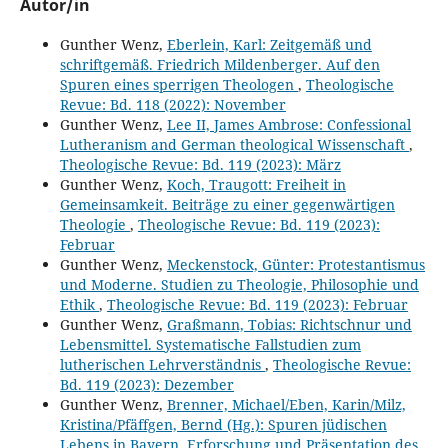
Autor/in
Gunther Wenz,
Eberlein, Karl: Zeitgemäß und
schriftgemäß. Friedrich Mildenberger. Auf den
Spuren eines sperrigen Theologen
,
Theologische
Revue: Bd. 118 (2022): November
Gunther Wenz,
Lee II, James Ambrose: Confessional
Lutheranism and German theological Wissenschaft
,
Theologische Revue: Bd. 119 (2023): März
Gunther Wenz,
Koch, Traugott: Freiheit in
Gemeinsamkeit. Beiträge zu einer gegenwärtigen
Theologie
,
Theologische Revue: Bd. 119 (2023):
Februar
Gunther Wenz,
Meckenstock, Günter: Protestantismus
und Moderne. Studien zu Theologie, Philosophie und
Ethik
,
Theologische Revue: Bd. 119 (2023): Februar
Gunther Wenz,
Graßmann, Tobias: Richtschnur und
Lebensmittel. Systematische Fallstudien zum
lutherischen Lehrverständnis
,
Theologische Revue:
Bd. 119 (2023): Dezember
Gunther Wenz,
Brenner, Michael/Eben, Karin/Milz,
Kristina/Pfäffgen, Bernd (Hg.): Spuren jüdischen
Lebens in Bayern. Erforschung und Präsentation des